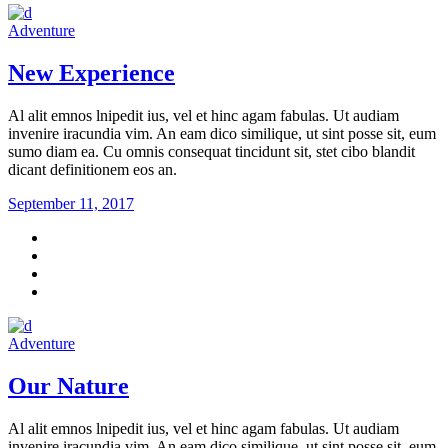
Adventure
New Experience
Al alit emnos lnipedit ius, vel et hinc agam fabulas. Ut audiam
invenire iracundia vim. An eam dico similique, ut sint posse sit, eum
sumo diam ea. Cu omnis consequat tincidunt sit, stet cibo blandit
dicant definitionem eos an.
September 11, 2017
Adventure
Our Nature
Al alit emnos lnipedit ius, vel et hinc agam fabulas. Ut audiam
invenire iracundia vim. An eam dico similique, ut sint posse sit, eum