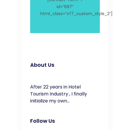
id=”697″
html_class=”cf7_custom_style_2″]
About Us
After 22 years in Hotel
Tourism Industry , I finally
initialize my own…
Follow Us