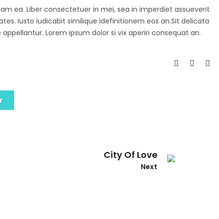
diam ea. Liber consectetuer in mei, sea in imperdiet assueverit
tes. Iusto iudicabit similique idefinitionem eos an.Sit delicata
 appellantur. Lorem ipsum dolor si vix aperiri consequat an.
r
City Of Love
Next