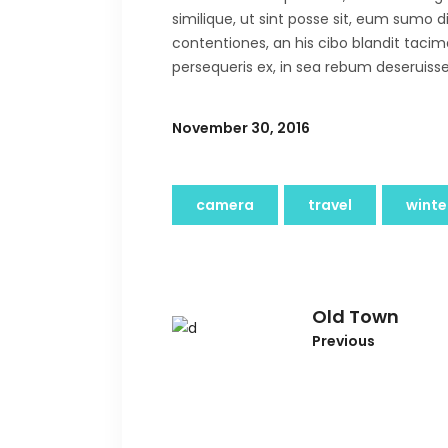
similique, ut sint posse sit, eum sumo 
contentiones, an his cibo blandit tacima
persequeris ex, in sea rebum deseruisse
November 30, 2016
camera
travel
winte
Old Town
Previous