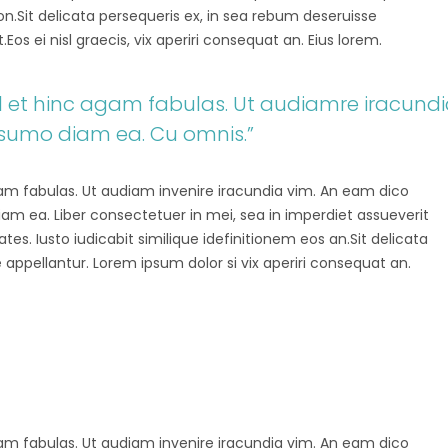
tion.Sit delicata persequeris ex, in sea rebum deseruisse
os ei nisl graecis, vix aperiri consequat an. Eius lorem.
vel et hinc agam fabulas. Ut audiamre iracund
 sumo diam ea. Cu omnis.”
agam fabulas. Ut audiam invenire iracundia vim. An eam dico
diam ea. Liber consectetuer in mei, sea in imperdiet assueverit
tes. Iusto iudicabit similique idefinitionem eos an.Sit delicata
 appellantur. Lorem ipsum dolor si vix aperiri consequat an.
agam fabulas. Ut audiam invenire iracundia vim. An eam dico