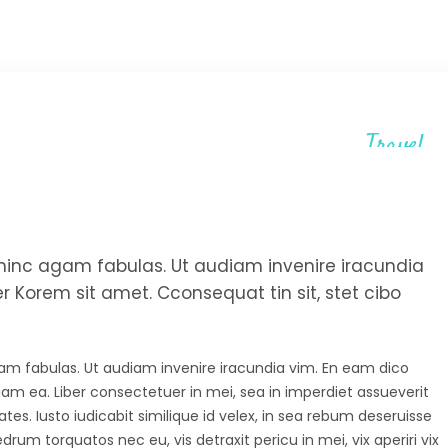
Travel
et hinc agam fabulas. Ut audiam invenire iracundia
 Korem sit amet. Cconsequat tin sit, stet cibo
agam fabulas. Ut audiam invenire iracundia vim. En eam dico
diam ea. Liber consectetuer in mei, sea in imperdiet assueverit
tes. Iusto iudicabit similique id velex, in sea rebum deseruisse
um torquatos nec eu, vis detraxit pericu in mei, vix aperiri vix