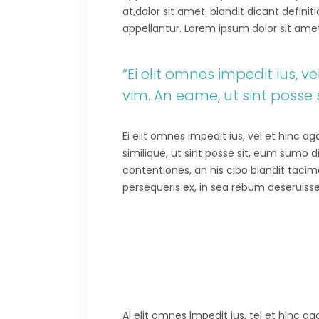
at,dolor sit amet. blandit dicant defini
appellantur. Lorem ipsum dolor sit amet.E
“Ei elit omnes impedit ius, 
vim. An eame, ut sint posse
Ei elit omnes impedit ius, vel et hinc 
similique, ut sint posse sit, eum sumo 
contentiones, an his cibo blandit tacima
persequeris ex, in sea rebum deseruisse
Ai elit omnes lmpedit ius, tel et hinc 